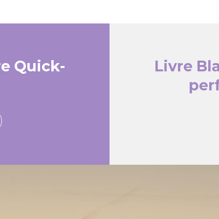
re Quick-
Livre Bl
per