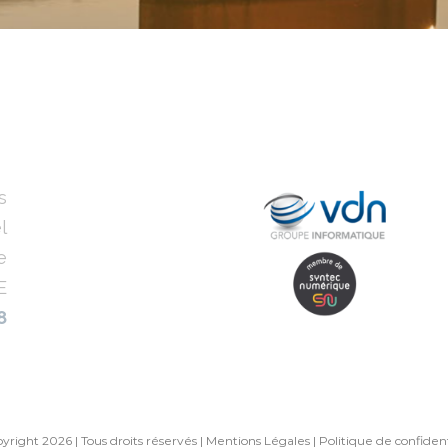
s
l
e
E
8
right 2026 | Tous droits réservés |
Mentions Légales
|
Politique de confident