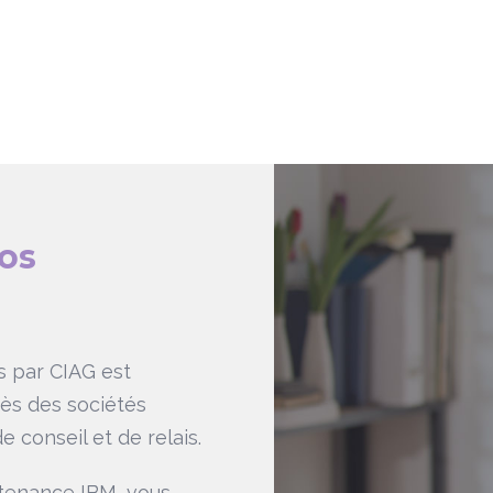
os
s par CIAG est
rès des sociétés
e conseil et de relais.
ntenance IBM, vous