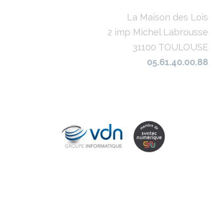
La Maison des Lois
2 imp Michel Labrousse
31100 TOULOUSE
05.61.40.00.88