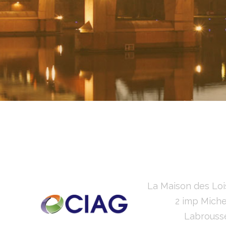
La Maison des Loi
2 imp Miche
Labrouss