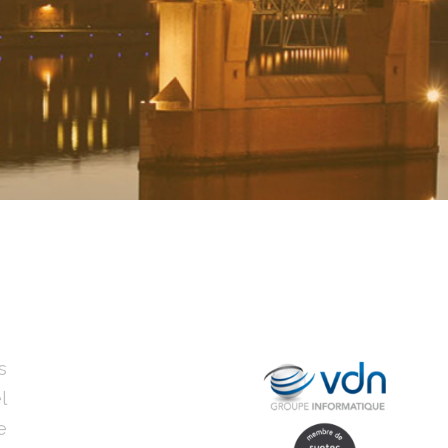
s
l
e