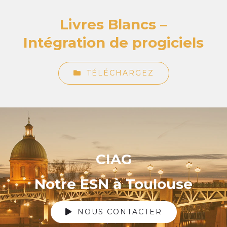
Livres Blancs –
Intégration de progiciels
TÉLÉCHARGEZ
CIAG
Notre ESN à Toulouse
NOUS CONTACTER