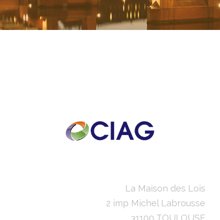
La Maison des Lois
2 imp Michel Labrousse
31100 TOULOUSE