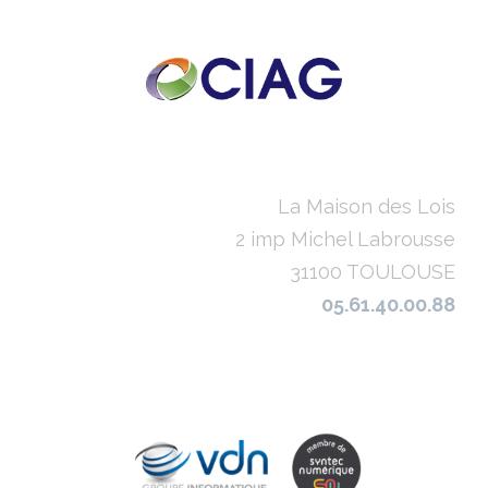
La Maison des Lois
2 imp Michel Labrousse
31100 TOULOUSE
05.61.40.00.88