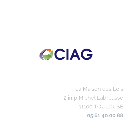
La Maison des Lois
2 imp Michel Labrousse
31100 TOULOUSE
05.61.40.00.88