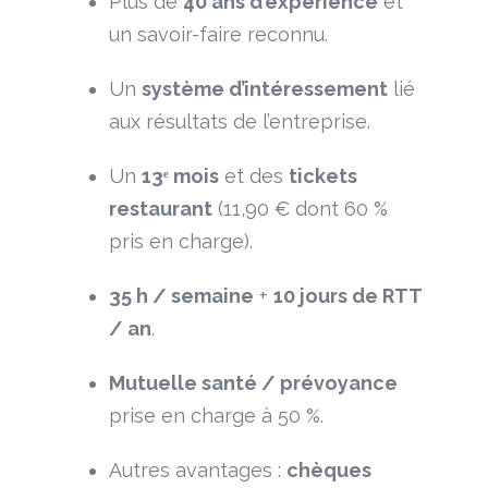
Plus de
40 ans d’expérience
et
un savoir-faire reconnu.
Un
système d’intéressement
lié
aux résultats de l’entreprise.
Un
13ᵉ mois
et des
tickets
restaurant
(11,90 € dont 60 %
pris en charge).
35 h / semaine
+
10 jours de RTT
/ an
.
Mutuelle santé / prévoyance
prise en charge à 50 %.
Autres avantages :
chèques