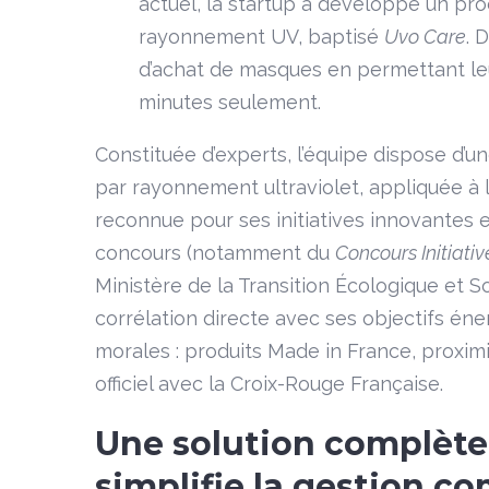
actuel, la startup a développé un pr
rayonnement UV, baptisé
Uvo Care
. 
d’achat de masques en permettant leur
minutes seulement.
Constituée d’experts, l’équipe dispose d’un
par rayonnement ultraviolet, appliquée à l’e
reconnue pour ses initiatives innovantes e
concours (notamment du
Concours Initiati
Ministère de la Transition Écologique et S
corrélation directe avec ses objectifs én
morales : produits Made in France, proxim
officiel avec la Croix-Rouge Française.
Une solution complète :
simplifie la gestion co