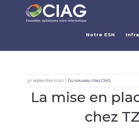
Skip
to
content
Notre ESN
Infr
30 septembre 2020
|
Du nouveau chez CIAG
La mise en plac
chez TZ